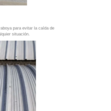
raboya para evitar la caída de
quier situación.