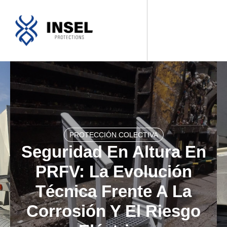
SOBRE NOSOTROS
NUESTROS PRODUCTOS
FABRICACIONES A MEDIDA
PROTECCIÓN COLECTIVA
Seguridad En Altura En
PRFV: La Evolución
Técnica Frente A La
Corrosión Y El Riesgo