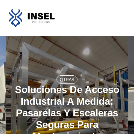
SOBRE NOSOTROS
NUESTROS PRODUCTOS
FABRICACIONES A MEDIDA
OTRAS
Soluciones De Acceso
Industrial A Medida:
Pasarelas Y Escaleras
Seguras Para